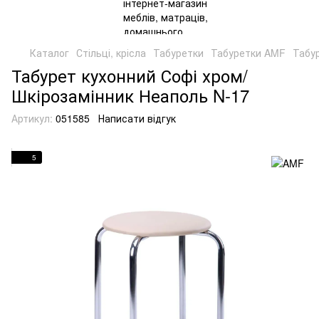
Каталог
Стільці, крісла
Табуретки
Табуретки AMF
Табур
Табурет кухонний Софі хром/
Шкірозамінник Неаполь N-17
Артикул:
051585
Написати відгук
5