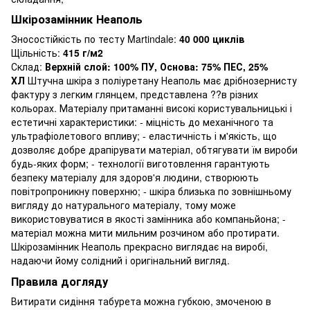
Шкірозамінник Неаполь
Зносостійкість по тесту Martindale:
40 000 циклів
Щільність:
415 г/м2
Склад:
Верхній слой: 100% ПУ, Основа: 75% ПЕС, 25%
ХЛ
Штучна шкіра з поліуретану Неаполь має дрібнозернисту
фактуру з легким глянцем, представлена ??в різних
кольорах. Матеріалу притаманні високі користувальницькі і
естетичні характеристики: - міцність до механічного та
ультрафіолетового впливу; - еластичність і м'якість, що
дозволяє добре драпірувати матеріал, обтягувати їм вироби
будь-яких форм; - технології виготовлення гарантують
безпеку матеріалу для здоров'я людини, створюють
повітропроникну поверхню; - шкіра близька по зовнішньому
вигляду до натурального матеріалу, тому може
використовуватися в якості замінника або компаньйона; -
матеріал можна мити мильним розчином або протирати.
Шкірозамінник Неаполь прекрасно виглядає на виробі,
надаючи йому солідний і оригінальний вигляд.
Правила догляду
Витирати сидіння табурета можна губкою, змоченою в