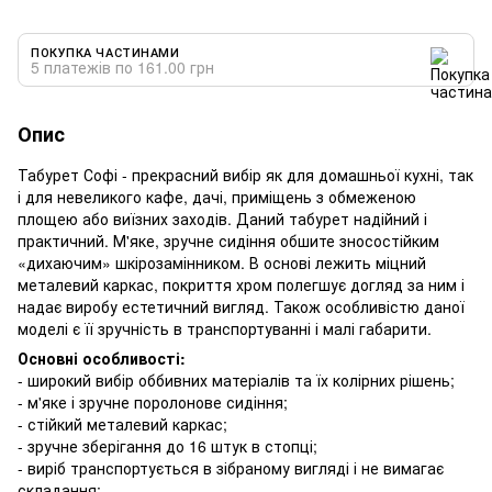
ПОКУПКА ЧАСТИНАМИ
5 платежів по 161.00 грн
Опис
Табурет Софі - прекрасний вибір як для домашньої кухні, так
і для невеликого кафе, дачі, приміщень з обмеженою
площею або виїзних заходів. Даний табурет надійний і
практичний. М'яке, зручне сидіння обшите зносостійким
«дихаючим» шкірозамінником. В основі лежить міцний
металевий каркас, покриття хром полегшує догляд за ним і
надає виробу естетичний вигляд. Також особливістю даної
моделі є її зручність в транспортуванні і малі габарити.
Основні особливості:
- широкий вибір оббивних матеріалів та їх колірних рішень;
- м'яке і зручне поролонове сидіння;
- стійкий металевий каркас;
- зручне зберігання до 16 штук в стопці;
- виріб транспортується в зібраному вигляді і не вимагає
складання;