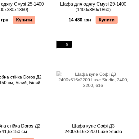
одягу Смузі 25-1400
Шафа для одягу Смузі 29-1400
00х380х1860)
(1400х380х1860)
 грн
Купити
14 480 грн
Купити
5
на стійка Doros Д2
Шафа купе Софі Д3
х41,6х150 см
2400х616х2200 Luxe Studio