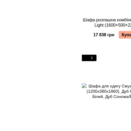
Шафа розпашна комбін
Light (1600×500×2
17 838 грн
Куп
5