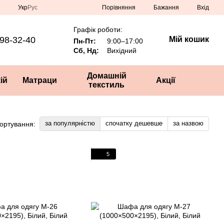
Порівняння
Укр
Рус
Бажання
Вхід
Графік роботи:
98-32-40
Мій кошик
Пн-Пт:
9:00–17:00
Сб, Нд:
Вихідний
Домашній
ій
Матраци
Акції
текстиль
за популярністю
спочатку дешевше
за назвою
ортування:
5