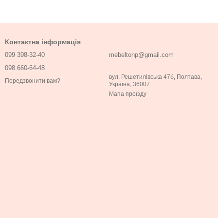
Контактна інформація
099 398-32-40
mebeltonp@gmail.com
098 660-64-48
вул. Решетилівська 47б, Полтава,
Передзвонити вам?
Україна, 36007
Мапа проїзду