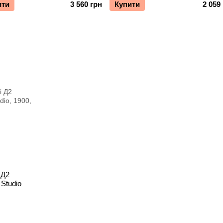
ити
3 560 грн
Купити
2 059
 Д2
Studio