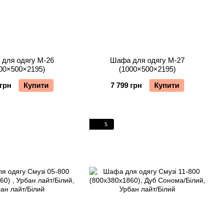
для одягу М-26
Шафа для одягу М-27
00×500×2195)
(1000×500×2195)
 грн
Купити
7 799 грн
Купити
5