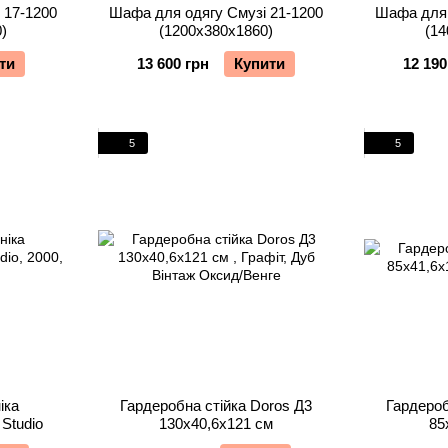
 17-1200
Шафа для одягу Смузі 21-1200
Шафа для 
)
(1200х380х1860)
(14
ти
13 600 грн
Купити
12 190
5
5
іка
Гардеробна стійка Doros Д3
Гардероб
Studio
130х40,6х121 см
85