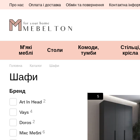
Перейти до основного контенту
Про нас
Оплата і доставка
Обмін та повернення
Контактна інфор
М'які
Комоди,
Стільці,
Столи
меблі
тумби
крісла
Головна
Каталог
Шафи
Шафи
Бренд
5
2
Art In Head
4
Vays
2
Doros
6
Мікс Меблі