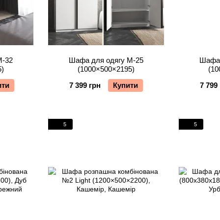
М-32
Шафа для одягу М-25
Шафа 
5)
(1000×500×2195)
(10
ити
7 399 грн
Купити
7 799
5
5