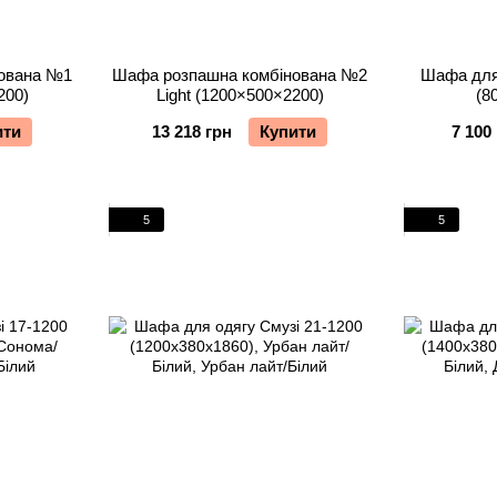
ована №1
Шафа розпашна комбінована №2
Шафа для 
200)
Light (1200×500×2200)
(8
ити
13 218 грн
Купити
7 100
5
5