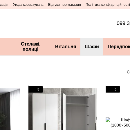
мація
Угода користувача
Відгуки про магазин
Політика конфіденційності
099 3
Стелажі,
Вітальня
Шафи
Передпок
полиці
С
5
5