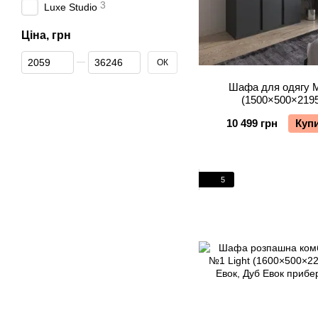
3
Luxe Studio
Ціна, грн
Від Ціна, грн
До Ціна, грн
ОК
Шафа для одягу 
(1500×500×219
10 499 грн
Куп
5