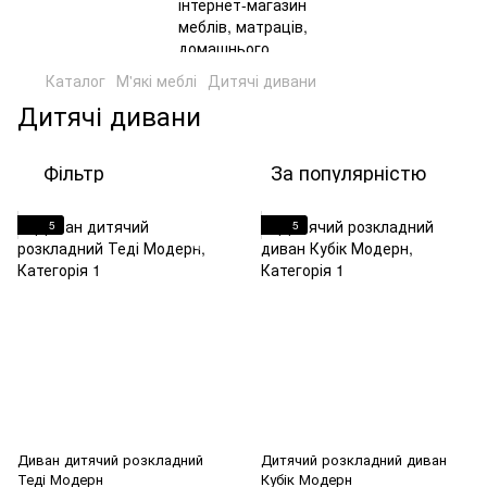
Каталог
М'які меблі
Дитячі дивани
Дитячі дивани
Фільтр
За популярністю
5
5
Диван дитячий розкладний
Дитячий розкладний диван
Теді Модерн
Кубік Модерн