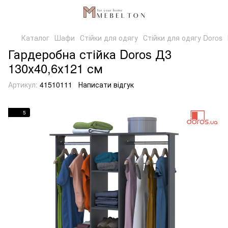
Каталог
Шафи
Стійки для одягу
Стійки для одягу Doros
Гардеробна стійка Doros Д3
130х40,6х121 см
Артикул:
41510111
Написати відгук
5