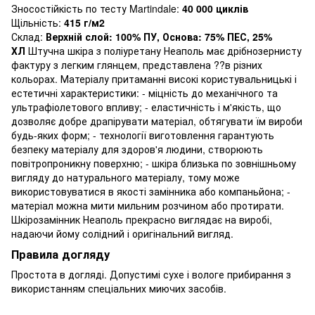
Зносостійкість по тесту Martindale:
40 000 циклів
Щільність:
415 г/м2
Склад:
Верхній слой: 100% ПУ, Основа: 75% ПЕС, 25%
ХЛ
Штучна шкіра з поліуретану Неаполь має дрібнозернисту
фактуру з легким глянцем, представлена ??в різних
кольорах. Матеріалу притаманні високі користувальницькі і
естетичні характеристики: - міцність до механічного та
ультрафіолетового впливу; - еластичність і м'якість, що
дозволяє добре драпірувати матеріал, обтягувати їм вироби
будь-яких форм; - технології виготовлення гарантують
безпеку матеріалу для здоров'я людини, створюють
повітропроникну поверхню; - шкіра близька по зовнішньому
вигляду до натурального матеріалу, тому може
використовуватися в якості замінника або компаньйона; -
матеріал можна мити мильним розчином або протирати.
Шкірозамінник Неаполь прекрасно виглядає на виробі,
надаючи йому солідний і оригінальний вигляд.
Правила догляду
Простота в догляді. Допустимі сухе і вологе прибирання з
використанням спеціальних миючих засобів.