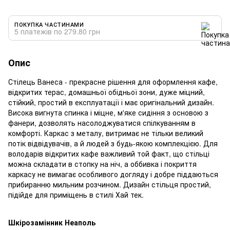
ПОКУПКА ЧАСТИНАМИ
5 платежів по 279.80 грн
Опис
Стілець Ванеса - прекрасне рішення для оформлення кафе,
відкритих терас, домашньої обідньої зони, дуже міцний,
стійкий, простий в експлуатації і має оригінальний дизайн.
Висока вигнута спинка і міцне, м'яке сидіння з основою з
фанери, дозволять насолоджуватися спілкуванням в
комфорті. Каркас з металу, витримає не тільки великий
потік відвідувачів, а й людей з будь-якою комплекцією. Для
володарів відкритих кафе важливий той факт, що стільці
можна складати в стопку на ніч, а оббивка і покриття
каркасу не вимагає особливого догляду і добре піддаються
прибиранню мильним розчином. Дизайн стільця простий,
підійде для приміщень в стилі Хай тек.
Шкірозамінник Неаполь