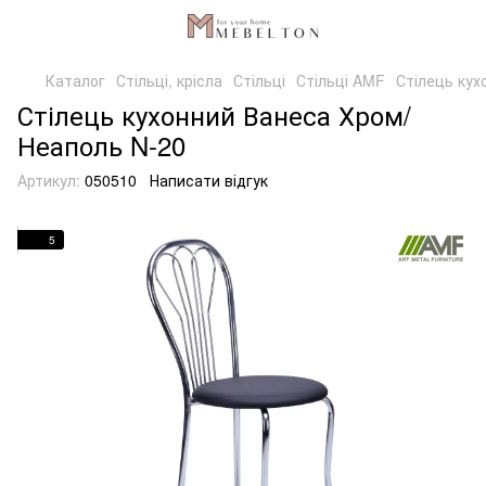
Каталог
Стільці, крісла
Стільці
Стільці AMF
Стілець кух
Стілець кухонний Ванеса Хром/
Неаполь N-20
Артикул:
050510
Написати відгук
5