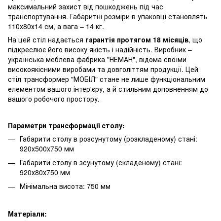
максимальний захист від пошкоджень під час
транспортування. Габаритні розміри в упаковці становлять
110х80х14 см, а вага – 14 кг.
На цей стіл надається
гарантія протягом 18 місяців
, що
підкреслює його високу якість і надійність. Виробник –
українська меблева фабрика "НЕМАН", відома своїми
високоякісними виробами та довголіттям продукції. Цей
стіл трансформер "МОБІЛ" стане не лише функціональним
елементом вашого інтер'єру, а й стильним доповненням до
вашого робочого простору.
Параметри трансформації столу:
Габарити столу в розсунутому (розкладеному) стані:
920х500х750 мм
Габарити столу в зсунутому (складеному) стані:
920х80х750 мм
Мінімальна висота: 750 мм
Матеріали: