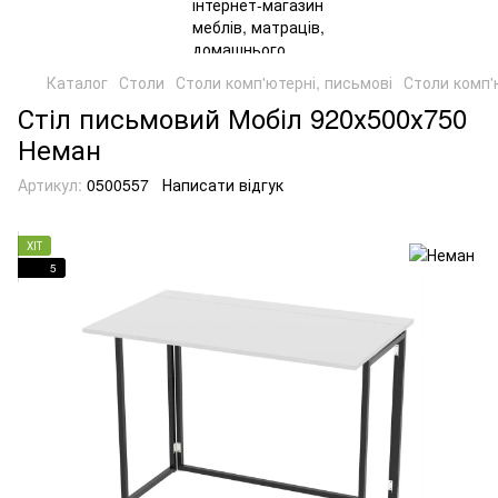
Каталог
Столи
Столи комп'ютерні, письмові
Столи комп'
Стіл письмовий Мобіл 920х500х750
Неман
Артикул:
0500557
Написати відгук
ХІТ
5