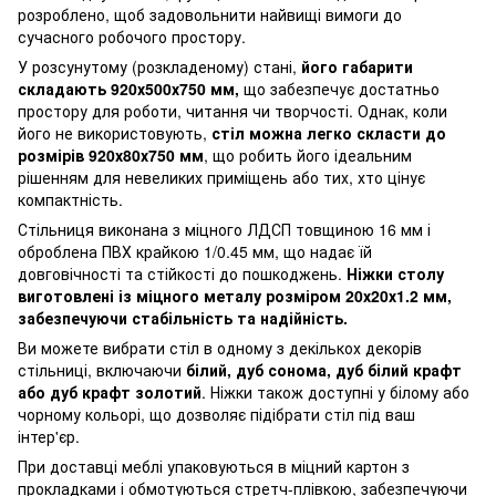
розроблено, щоб задовольнити найвищі вимоги до
сучасного робочого простору.
У розсунутому (розкладеному) стані,
його габарити
складають 920х500х750 мм,
що забезпечує достатньо
простору для роботи, читання чи творчості. Однак, коли
його не використовують,
стіл можна легко скласти до
розмірів 920х80х750 мм
, що робить його ідеальним
рішенням для невеликих приміщень або тих, хто цінує
компактність.
Стільниця виконана з міцного ЛДСП товщиною 16 мм і
оброблена ПВХ крайкою 1/0.45 мм, що надає їй
довговічності та стійкості до пошкоджень.
Ніжки столу
виготовлені із міцного металу розміром 20х20х1.2 мм,
забезпечуючи стабільність та надійність.
Ви можете вибрати стіл в одному з декількох декорів
стільниці, включаючи
білий, дуб сонома, дуб білий крафт
або дуб крафт золотий
. Ніжки також доступні у білому або
чорному кольорі, що дозволяє підібрати стіл під ваш
інтер'єр.
При доставці меблі упаковуються в міцний картон з
прокладками і обмотуються стретч-плівкою, забезпечуючи