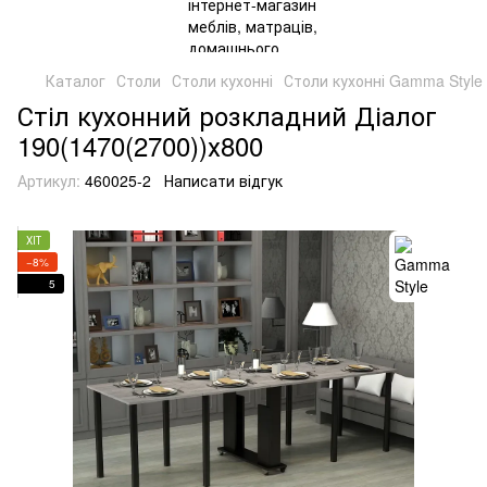
Каталог
Столи
Столи кухонні
Столи кухонні Gamma Style
Стіл кухонний розкладний Діалог
190(1470(2700))х800
Артикул:
460025-2
Написати відгук
ХІТ
−8%
5