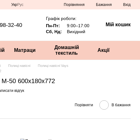
Порівняння
Укр
Рус
Бажання
Вхід
Графік роботи:
98-32-40
Мій кошик
Пн-Пт:
9:00–17:00
Сб, Нд:
Вихідний
Домашній
ій
Матраци
Акції
текстиль
і
Полиці навісні
Полиці навісні Vays
2
s М-50 600х180х772
писати відгук
Порівняти
В бажання