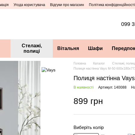
мація
Угода користувача
Відгуки про магазин
Політика конфіденційності
099 3
Стелажі,
Вітальня
Шафи
Передпок
полиці
Головна
Каталог
Стелажі, полиц
Полиця настінна Vays М-50 600х180х77
Полиця настінна Vay
В наявності
Артикул: 140088
На
899 грн
Виберіть колір