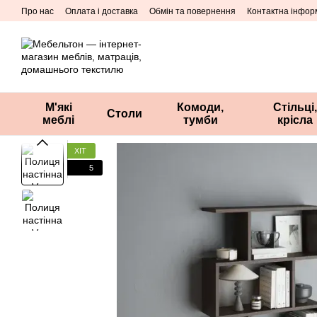
Перейти до основного контенту
Про нас
Оплата і доставка
Обмін та повернення
Контактна інфор
М'які
Комоди,
Стільці,
Столи
меблі
тумби
крісла
ХІТ
5