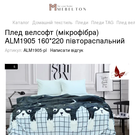
Каталог
Домашній текстиль
Пледи
Пледи TAG
Плед вел
Плед велсофт (мікрофібра)
ALM1905 160*220 півтораспальний
Артикул:
ALM1905-pl
Написати відгук
5