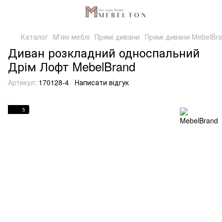
Каталог
М'які меблі
Прямі дивани
Прямі дивани MebelBr
Диван розкладний односпальний
Дрім Лофт MebelBrand
Артикул:
170128-4
Написати відгук
5