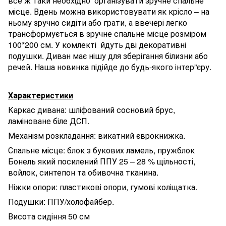
все ж таки необхідно організувати зручне спальне
місце. Вдень можна використовувати як крісло – на
ньому зручно сидіти або грати, а ввечері легко
трансформується в зручне спальне місце розміром
100*200 см. У комлекті йдуть дві декоративні
подушки. Диван має нішу для зберігання білизни або
речей. Наша новинка підійде до будь-якого інтер”єру.
Характеристики
Каркас дивана: шліфований сосновий брус,
ламіноване біле ДСП.
Механізм розкладання: викатний єврокнижка.
Спальне місце: блок з букових ламель, пружблок
Бонель який посилений ППУ 25 – 28 % щільності,
войлок, синтепон та обивочна тканина.
Ніжки опори: пластикові опори, гумові коліщатка.
Подушки: ППУ/холофайбер.
Висота сидіння 50 см