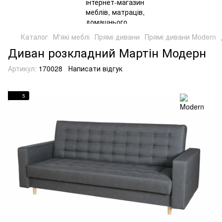
Каталог
М'які меблі
Прямі дивани
Прямі дивани Modern
Диван розкладний Мартін Модерн
Артикул:
170028
Написати відгук
5