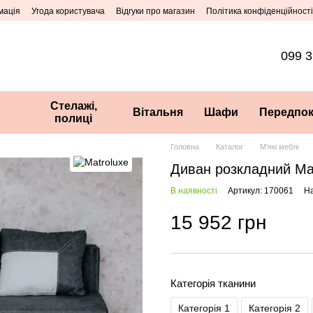
мація
Угода користувача
Відгуки про магазин
Політика конфіденційності
099 3
Стелажі,
Вітальня
Шафи
Передпок
полиці
Головна
Каталог
М'які меблі
Диван розкладний Ма
В наявності
Артикул: 170061
На
15 952 грн
Категорія тканини
Категорія 1
Категорія 2