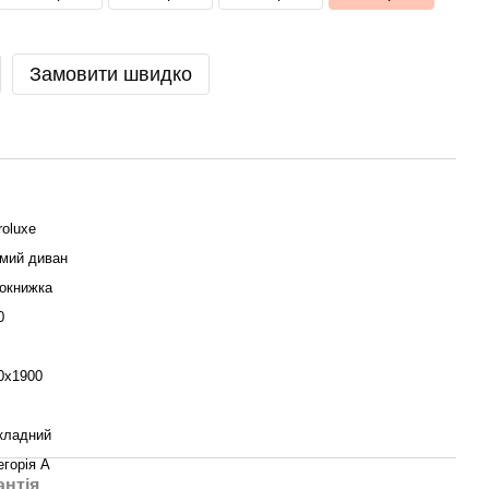
Замовити швидко
roluxe
мий диван
окнижка
0
0х1900
кладний
егорія А
антія