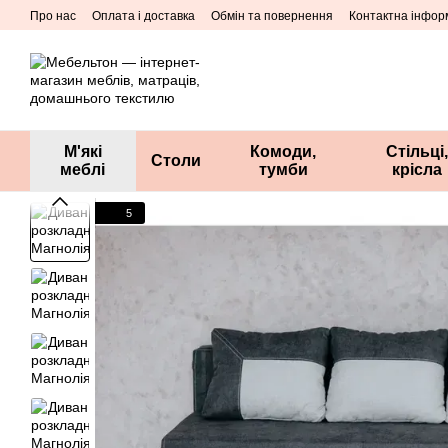
Перейти до основного контенту
Про нас
Оплата і доставка
Обмін та повернення
Контактна інфор
М'які
Комоди,
Стільці,
Столи
меблі
тумби
крісла
5