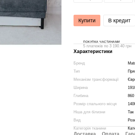
Купити
В кредит
ПОКУПКА ЧАСТИНАМИ
5 платежів по 3 190.40 грн
Характеристики
Бренд
Mat
Тип
Пря
Механізм трансформації
Євр
Ширина
191
Глибина
860
Розмір спального місця
140
Ніша для білизни
Так
Вид
Роз
Категорія тканини
Кат
Доставка
Оплата
Гар