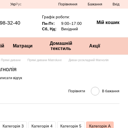
Порівняння
Укр
Рус
Бажання
Вхід
Графік роботи:
98-32-40
Мій кошик
Пн-Пт:
9:00–17:00
Сб, Нд:
Вихідний
Домашній
ій
Матраци
Акції
текстиль
Прямі дивани
Прямі дивани Matroluxe
Диван розкладний Магнолія
гнолія
писати відгук
Порівняти
В бажання
Категорія 3
Категорія 4
Категорія 5
Категорія А