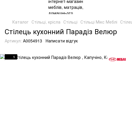
Каталог
Стільці, крісла
Стільці
Стільці Мікс Меблі
Стіле
Стілець кухонний Парадіз Велюр
Артикул:
А0054913
Написати відгук
5