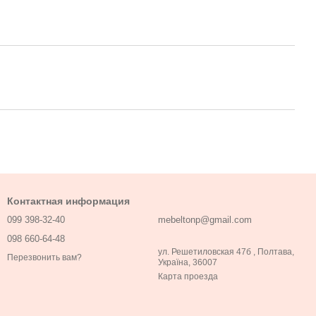
Контактная информация
099 398-32-40
mebeltonp@gmail.com
098 660-64-48
ул. Решетиловская 47б , Полтава,
Перезвонить вам?
Україна, 36007
Карта проезда