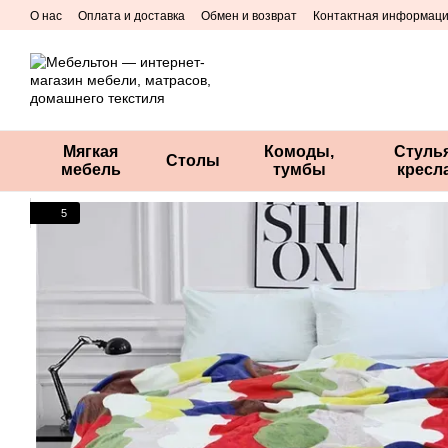
Перейти к основному контенту
О нас
Оплата и доставка
Обмен и возврат
Контактная информац
Мягкая
Комоды,
Стулья
Столы
мебель
тумбы
кресл
5