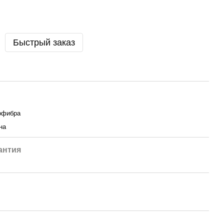
Быстрый заказ
офибра
на
антия