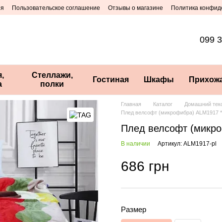
ия
Пользовательское соглашение
Отзывы о магазине
Политика конфид
099 3
,
Стеллажи,
Гостиная
Шкафы
Прихож
а
полки
Главная
Каталог
Домашний тек
Плед велсофт (микрофибра) ALM1917 *
Плед велсофт (микро
В наличии
Артикул: ALM1917-pl
686 грн
Размер