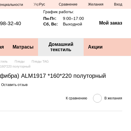
Сравнение
Укр
Рус
Желания
Вход
енциальности
График работы:
Пн-Пт:
9:00–17:00
98-32-40
Мой заказ
Сб, Вс:
Выходной
Домашний
ая
Матрасы
Акции
текстиль
стиль
Пледы
Пледы TAG
160*220 полуторный
фибра) ALM1917 *160*220 полуторный
Оставить отзыв
К сравнению
В желания