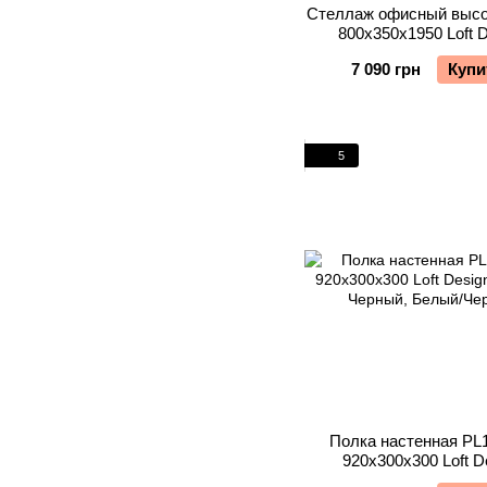
Стеллаж офисный высо
800х350х1950 Loft 
7 090 грн
Купи
5
Полка настенная PL1
920х300х300 Loft D