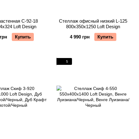
астенная С-92-18
Стеллаж офисный низкий L-125
4х324 Loft Design
800х350х1250 Loft Design
 грн
Купить
4 990 грн
Купить
5