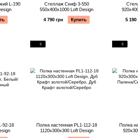
кий L-190
Стеллаж Скиф 3-550
Стел
Design
550х400х1000 Loft Design
920х400
ть
4 790 грн
Купить
5 190
5
5
-92-18
Полка настенная PL1-112-18
Полка на
esign
1120х300х300 Loft Design
920х30