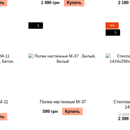
ть
1 490 грн
Купить
2 190
5
−4%
5
М-11
Полки настенные М-37
Стеллаж
14
599 грн
Купить
2 499
ть
2 399