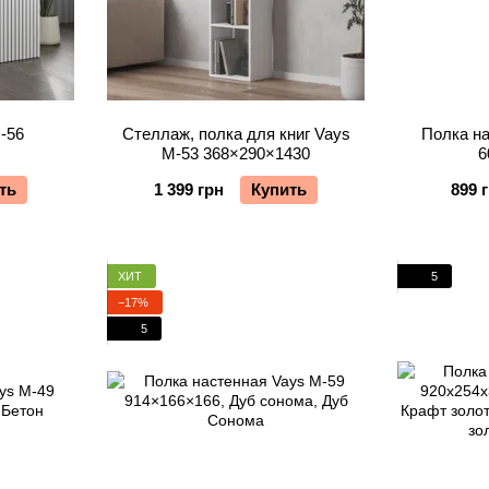
-56
Стеллаж, полка для книг Vays
Полка на
М-53 368×290×1430
6
ть
1 399 грн
Купить
899 
ХИТ
5
−17%
5