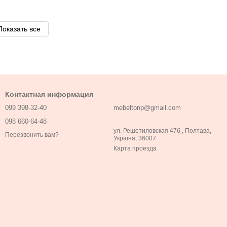
Показать все
Контактная информация
099 398-32-40
mebeltonp@gmail.com
098 660-64-48
ул. Решетиловская 47б , Полтава,
Перезвонить вам?
Україна, 36007
Карта проезда