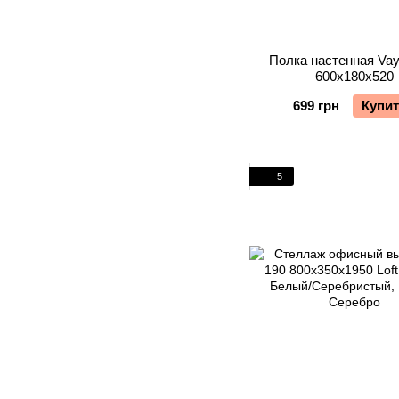
Полка настенная Va
600х180х520
699 грн
Купи
5