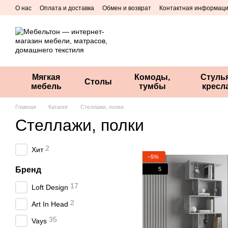
Перейти к основному контенту
О нас
Оплата и доставка
Обмен и возврат
Контактная информац
Мягкая
Комоды,
Стулья
Столы
мебель
тумбы
кресл
Главная
Каталог
Стеллажи, полки
Стеллажи, полки
2
Хит
−5%
Бренд
5
17
Loft Design
2
Art In Head
35
Vays