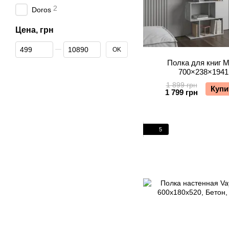
2
Doros
Цена, грн
От Цена, грн
До Цена, грн
OK
Полка для книг М
700×238×1941
1 899 грн
Купи
1 799 грн
5