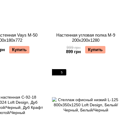
стенная Vays М-50
Настенная угловая полка М-9
00х180х772
200х200х1280
999 грн
грн
Купить
Купить
899 грн
5