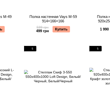
ys М-49
Полка настенная Vays М-59
Полка н
914×166×166
920х25
599 грн
ть
Купить
1 990
499 грн
5
5