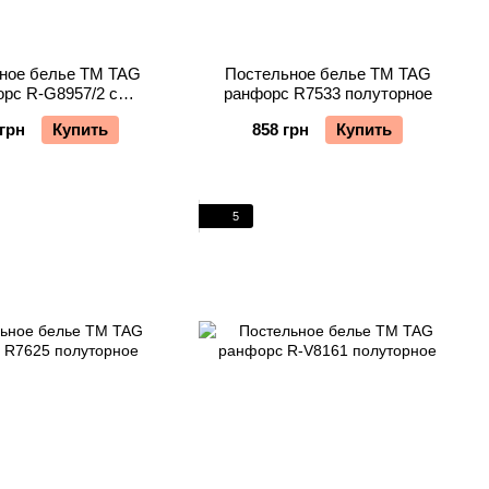
ное белье TM TAG
Постельное белье TM TAG
рс R-G8957/2 с
ранфорс R7533 полуторное
ьоном полуторное
 грн
Купить
858 грн
Купить
5