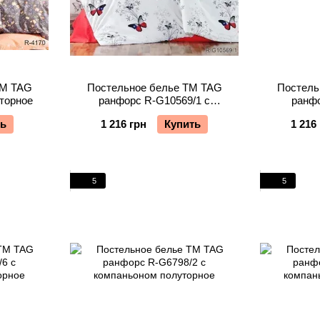
TM TAG
Постельное белье TM TAG
Постель
торное
ранфорс R-G10569/1 с
ранфо
компаньоном полуторное
компан
ть
1 216 грн
Купить
1 216
5
5