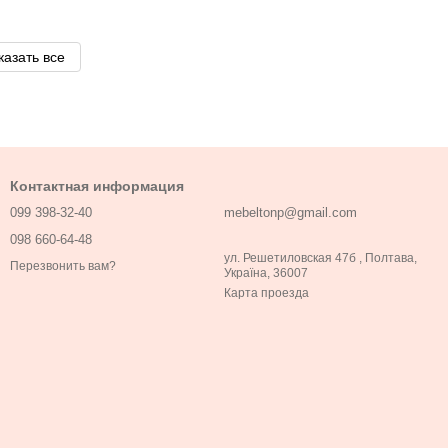
казать все
Контактная информация
099 398-32-40
mebeltonp@gmail.com
098 660-64-48
ул. Решетиловская 47б , Полтава,
Перезвонить вам?
Україна, 36007
Карта проезда