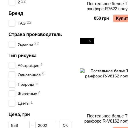
22
2
Постельное белье 
ранфорс R7622 полу
Бренд
858 грн
Купи
22
TAG
Страна производитель
5
22
Украина
Тип рисунка
1
Абстракция
5
Однотонное
5
Природа
6
Животные
1
Цветы
Цена, грн
Постельное белье 
ранфорс R-V8162 пол
От Цена, грн
До Цена, грн
OK