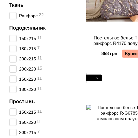
Ткань
22
Ранфорс
Пододеяльник
11
Постельное белье 
150х215
ранфорс R4170 полу
7
180х215
858 грн
Купи
11
200х215
15
200х220
11
5
150х220
11
180х220
Простынь
11
150х215
8
150х220
7
200х215