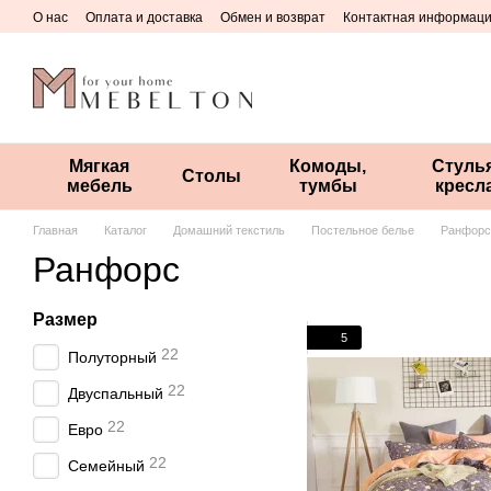
Перейти к основному контенту
О нас
Оплата и доставка
Обмен и возврат
Контактная информац
Мягкая
Комоды,
Стулья
Столы
мебель
тумбы
кресл
Главная
Каталог
Домашний текстиль
Постельное белье
Ранфорс
Ранфорс
Размер
5
22
Полуторный
22
Двуспальный
22
Евро
22
Семейный