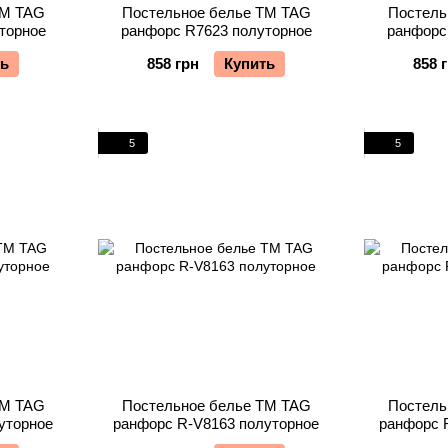
TM TAG
Постельное белье TM TAG
Постель
торное
ранфорс R7623 полуторное
ранфорс
ть
858 грн
Купить
858 
5
5
TM TAG
Постельное белье TM TAG
Постель
уторное
ранфорс R-V8163 полуторное
ранфорс 