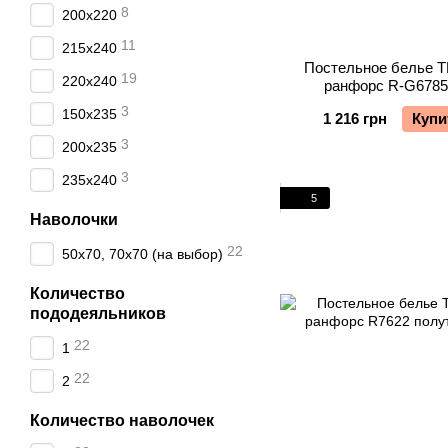
8
200х220
11
215х240
Постельное белье 
19
220х240
ранфорс R-G6785
компаньоном полут
3
150х235
1 216 грн
Купи
3
200х235
3
235х240
5
Наволочки
22
50х70, 70х70 (на выбор)
Количество
пододеяльников
22
1
22
2
Количество наволочек