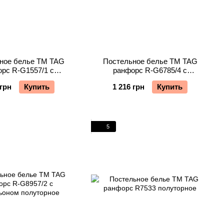
ное белье TM TAG
Постельное белье TM TAG
рс R-G1557/1 с
ранфорс R-G6785/4 с
ьоном полуторное
компаньоном полуторное
 грн
Купить
1 216 грн
Купить
5