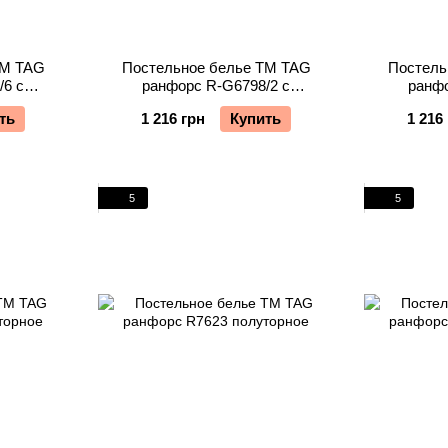
TM TAG
Постельное белье TM TAG
Постель
/6 с
ранфорс R-G6798/2 с
ранфо
орное
компаньоном полуторное
компан
ть
1 216 грн
Купить
1 216
5
5