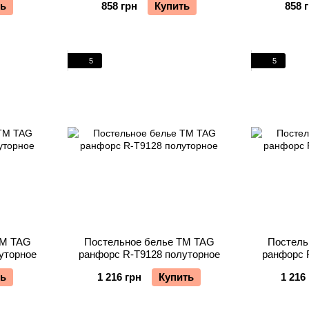
ть
858 грн
Купить
858 
5
5
TM TAG
Постельное белье TM TAG
Постель
уторное
ранфорс R-T9128 полуторное
ранфорс 
ть
1 216 грн
Купить
1 216