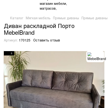
Каталог
Мягкая мебель
Прямые диваны
Прямые диваны
Диван раскладной Порто
MebelBrand
Артикул:
170125
Оставить отзыв
5