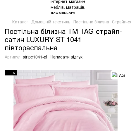
Каталог
Домашній текстиль
Постільна білизна
Страйп-с
Постільна білизна TM TAG страйп-
сатин LUXURY ST-1041
півтораспальна
Артикул:
stripe1041-pl
Написати відгук
5