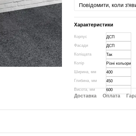
Повідомити, коли з'яв
Характеристики
Корпус
ДСП
Фасади
ДСП
Коліщата
Так
Колір
Різні кольори
Ширина, мм
400
Глибина, мм
450
Висота, мм
600
Доставка
Оплата
Гар