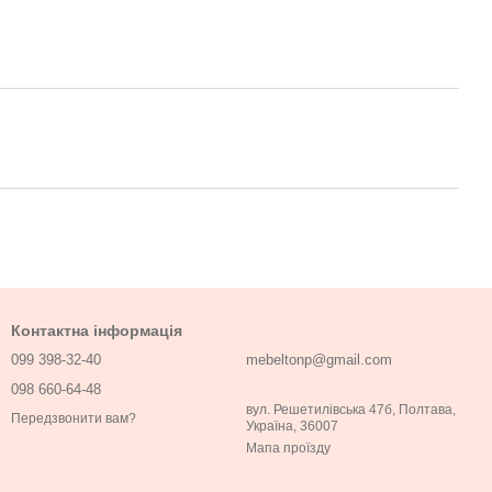
Контактна інформація
099 398-32-40
mebeltonp@gmail.com
098 660-64-48
вул. Решетилівська 47б, Полтава,
Передзвонити вам?
Україна, 36007
Мапа проїзду