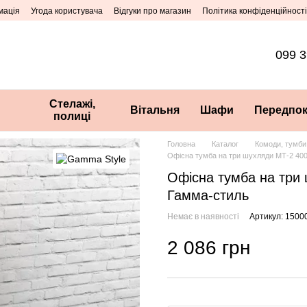
мація
Угода користувача
Відгуки про магазин
Політика конфіденційності
099 3
Стелажі,
Вітальня
Шафи
Передпок
полиці
Головна
Каталог
Комоди, тумби
Офісна тумба на три шухляди МТ-2 40
Офісна тумба на три
Гамма-стиль
Немає в наявності
Артикул: 1500
2 086 грн