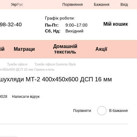
Порівняння
Укр
Рус
Бажання
Вхід
Графік роботи:
98-32-40
Мій кошик
Пн-Пт:
9:00–17:00
Сб, Нд:
Вихідний
Домашній
ій
Матраци
Акції
текстиль
Тумби офісні
Тумби офісні Gamma Style
0x450x600 ДСП 16 мм Гамма-стиль
 шухляди МТ-2 400x450x600 ДСП 16 мм
0028
Написати відгук
Порівняти
В бажання