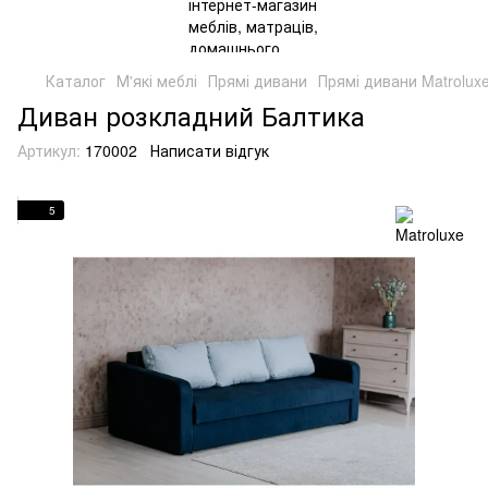
Каталог
М'які меблі
Прямі дивани
Прямі дивани Matrolux
Диван розкладний Балтика
Артикул:
170002
Написати відгук
5