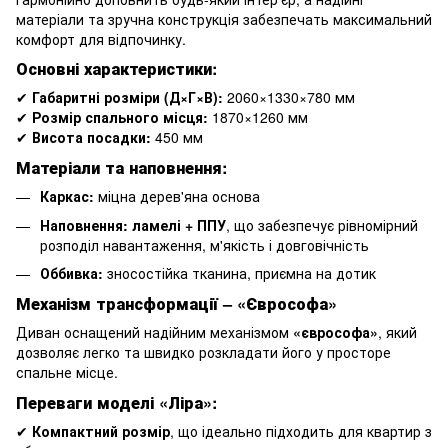
матеріали та зручна конструкція забезпечать максимальний
комфорт для відпочинку.
Основні характеристики:
✔
Габаритні розміри (Д×Г×В):
2060×1330×780 мм
✔
Розмір спального місця:
1870×1260 мм
✔
Висота посадки:
450 мм
Матеріали та наповнення:
Каркас:
міцна дерев'яна основа
Наповнення:
ламелі + ППУ
, що забезпечує рівномірний
розподіл навантаження, м'якість і довговічність
Оббивка:
зносостійка тканина, приємна на дотик
Механізм трансформації – «Єврософа»
Диван оснащений надійним механізмом
«єврософа»
, який
дозволяє легко та швидко розкладати його у просторе
спальне місце.
Переваги моделі «Ліра»:
✔
Компактний розмір
, що ідеально підходить для квартир з