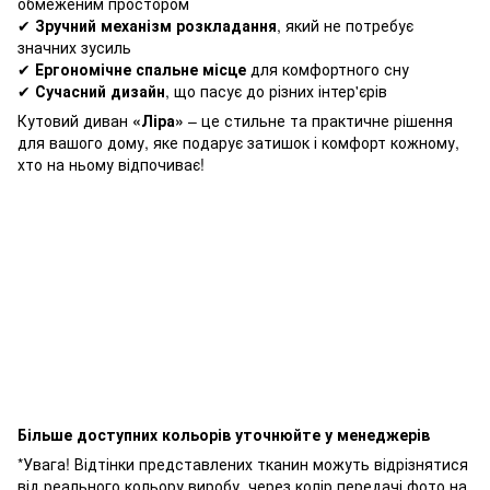
обмеженим простором
✔
Зручний механізм розкладання
, який не потребує
значних зусиль
✔
Ергономічне спальне місце
для комфортного сну
✔
Сучасний дизайн
, що пасує до різних інтер'єрів
Кутовий диван
«Ліра»
– це стильне та практичне рішення
для вашого дому, яке подарує затишок і комфорт кожному,
хто на ньому відпочиває!
Більше доступних кольорів уточнюйте у менеджерів
*Увага! Відтінки представлених тканин можуть відрізнятися
від реального кольору виробу, через колір передачі фото на