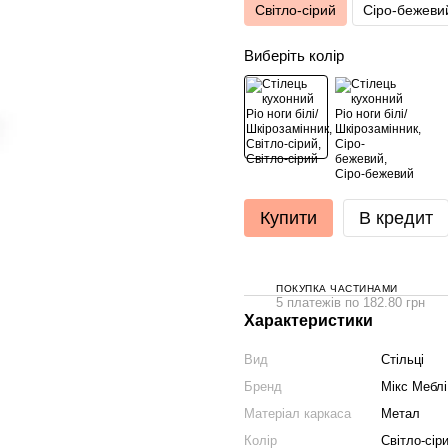
Світло-сірий
Сіро-бежеви
Виберіть колір
Купити
В кредит
ПОКУПКА ЧАСТИНАМИ
5 платежів по 182.80 грн
Характеристики
Вид
Стільці
Бренд
Мікс Меблі
Матеріал каркаса
Метал
Колір
Світло-сір