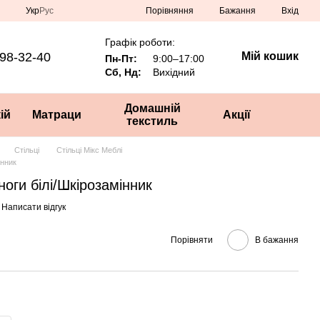
Порівняння
Укр
Рус
Бажання
Вхід
Графік роботи:
98-32-40
Мій кошик
Пн-Пт:
9:00–17:00
Сб, Нд:
Вихідний
Домашній
ій
Матраци
Акції
текстиль
Стільці
Стільці Мікс Меблі
інник
ноги білі/Шкірозамінник
Написати відгук
Порівняти
В бажання