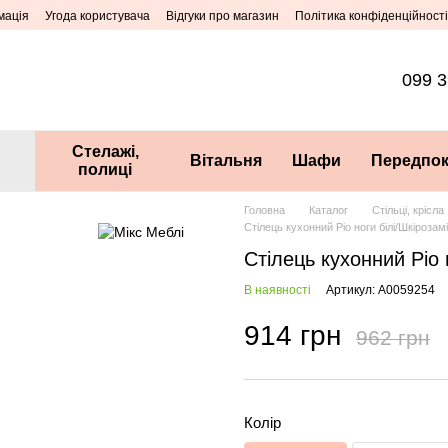
мація
Угода користувача
Відгуки про магазин
Політика конфіденційності
099 3
Стелажі,
Вітальня
Шафи
Передпок
полиці
Головна
Каталог
Стільці, крісла
Стілець кухонний Ріо ноги білі/Шкірозам
Стілець кухонний Ріо 
В наявності
Артикул: А0059254
914 грн
962 грн
Колір