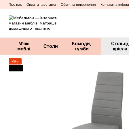
Перейти до основного контенту
Про нас
Оплата і доставка
Обмін та повернення
Контактна інфор
М'які
Комоди,
Стільці,
Столи
меблі
тумби
крісла
−5%
5